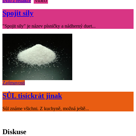
INfo z redakce
VIDEO
Spojit sily
"Spojit sily" je název písničky a nádherný duet...
Zajímavosti
SŮL tisíckrát jinak
Sůl známe všichni. Z kuchyně, možná ještě...
Diskuse