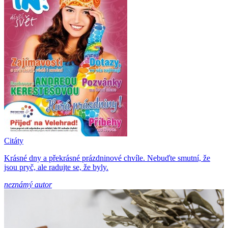
Citáty
Krásné dny a překrásné prázdninové chvíle. Nebuďte smutní, že
jsou pryč, ale radujte se, že byly.
neznámý autor