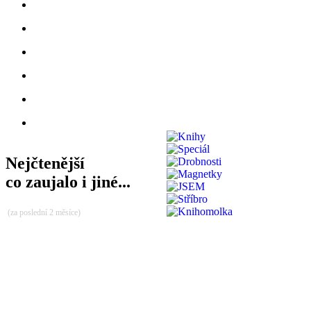
Nejčtenější
co zaujalo i jiné...
(za poslední 2 měsíce)