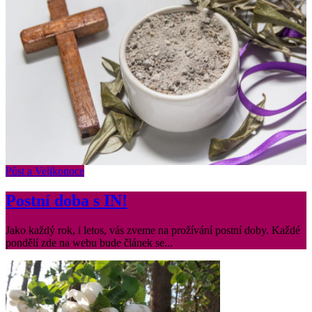
Půst a Velikonoce
Postní doba s IN!
Jako každý rok, i letos, vás zveme na prožívání postní doby. Každé
pondělí zde na webu bude článek se...