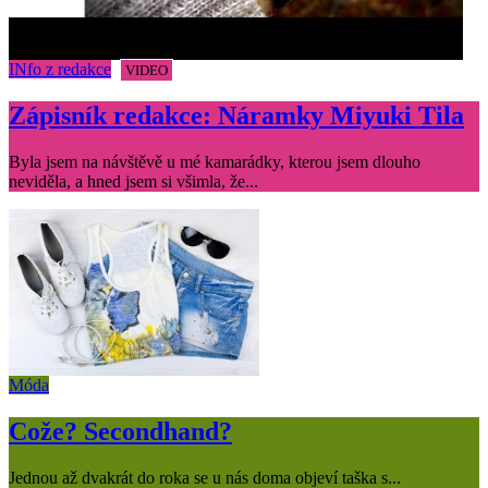
INfo z redakce
VIDEO
Zápisník redakce: Náramky Miyuki Tila
Byla jsem na návštěvě u mé kamarádky, kterou jsem dlouho
neviděla, a hned jsem si všimla, že...
Móda
Cože? Secondhand?
Jednou až dvakrát do roka se u nás doma objeví taška s...