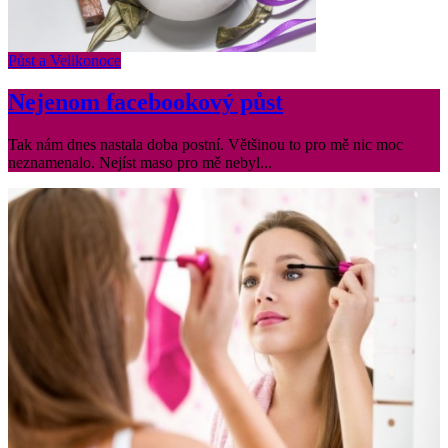
Půst a Velikonoce
Nejenom facebookový půst
Tak nám dnes nastala doba postní. Většinou to pro mě nic moc
neznamenalo. Nejíst maso pro mě nebyl...