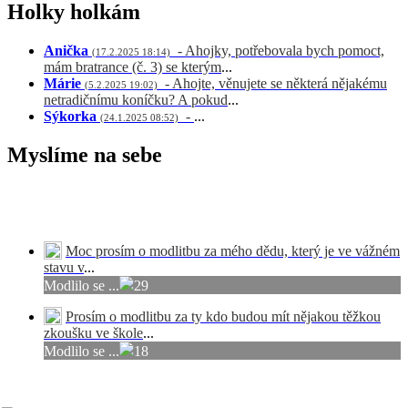
Holky holkám
Anička
- Ahojky, potřebovala bych pomoct,
(17.2.2025 18:14)
mám bratrance (č. 3) se kterým
...
Márie
- Ahojte, věnujete se některá nějakému
(5.2.2025 19:02)
netradičnímu koníčku? A pokud
...
Sýkorka
-
...
(24.1.2025 08:52)
Myslíme na sebe
Napiš svůj modlitební úmysl nebo se připoj
k úmyslům ostatních čtenářek.
Moc prosím o modlitbu za mého dědu, který je ve vážném
stavu v
...
Modlilo se ...
29
Prosím o modlitbu za ty kdo budou mít nějakou těžkou
zkoušku ve škole
...
Modlilo se ...
18