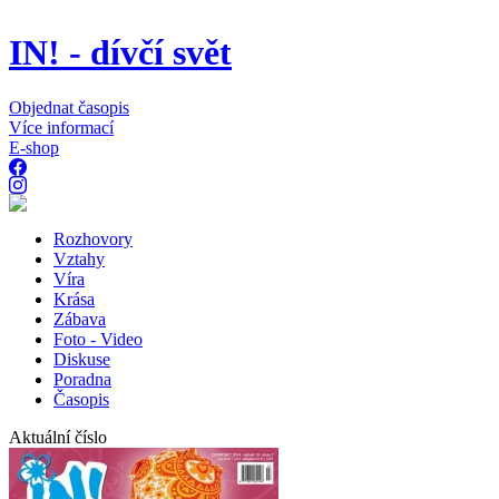
IN! - dívčí svět
Objednat časopis
Více informací
E-shop
Rozhovory
Vztahy
Víra
Krása
Zábava
Foto - Video
Diskuse
Poradna
Časopis
Aktuální číslo